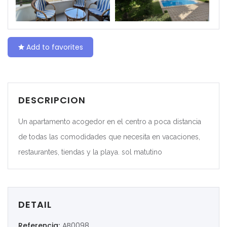
|-Ceuta
|-Ciudad Real
Add to favorites
|-Córdoba
|-Cuenca
DESCRIPCION
|-Gerona
Un apartamento acogedor en el centro a poca distancia
|-Gipuzkoa
de todas las comodidades que necesita en vacaciones,
restaurantes, tiendas y la playa. sol matutino
|-Granada
|-Guadalajara
DETAIL
|-Huelva
Referencia:
AB0098