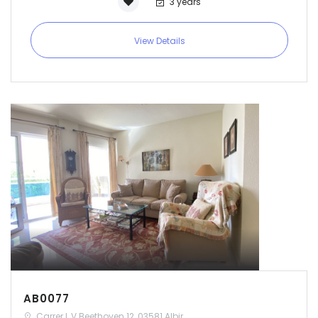
3 years
View Details
AB0077
Carrer L V Beethoven 12, 03581 Albir