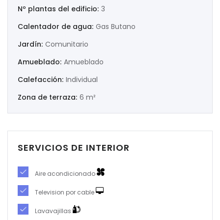
Nº plantas del edificio:
3
|-Murcia
Calentador de agua:
Gas Butano
Jardín:
Comunitario
|-Navarra
Amueblado:
Amueblado
|-Orense
Calefacción:
Individual
|-Palencia
Zona de terraza:
6 m²
|-Pontevedra
|-Salamanca
SERVICIOS DE INTERIOR
|-Santa Cruz de Tenerife
Aire acondicionado
|-Segovia
Television por cable
|-Sevilla
Lavavajillas