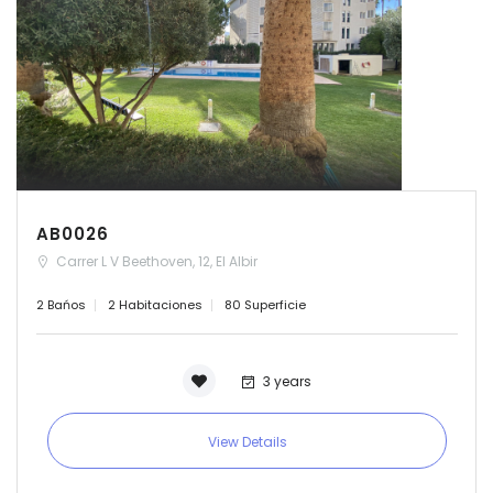
AB0026
Carrer L V Beethoven, 12, El Albir
2 Bańos
2 Habitaciones
80 Superficie
3 years
View Details