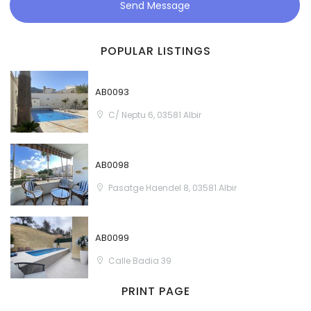
Send Message
POPULAR LISTINGS
AB0093
C/ Neptu 6, 03581 Albir
AB0098
Pasatge Haendel 8, 03581 Albir
AB0099
Calle Badia 39
PRINT PAGE