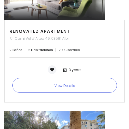
RENOVATED APARTMENT
Cami Vel d´Altea 49, 03581 Albir
2 Bańos
2 Habitaciones
70 Superficie
3 years
View Details