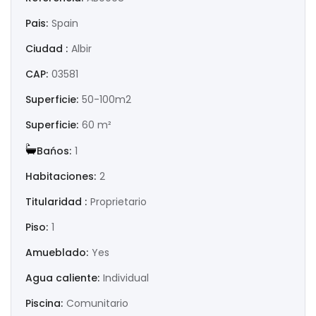
|-Huesca
Pais:
Spain
|-Jaén
Ciudad :
Albir
CAP:
03581
|-La Coruña
Superficie:
50-100m2
|-La Rioja
Superficie:
60 m²
|-Las Palmas
Bańos:
1
Habitaciones:
2
|-León
Titularidad :
Proprietario
|-Lérida
Piso:
1
|-Lugo
Amueblado:
Yes
Agua caliente:
Individual
|-Madrid
Piscina:
Comunitario
|-Málaga