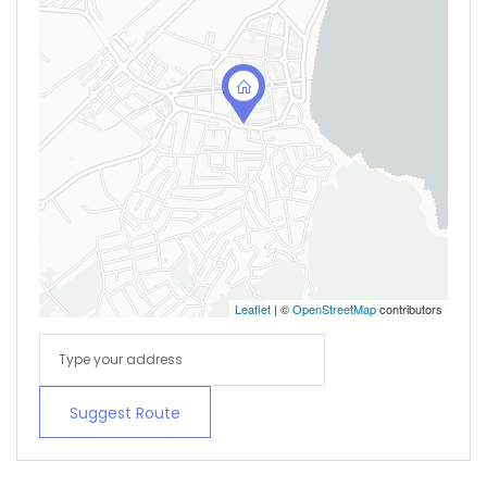
Leaflet
| ©
OpenStreetMap
contributors
Suggest Route