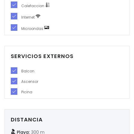
Calefaccion
|-Soria
Internet
|-Tarragona
Microondas
|-Teruel
|-Toledo
SERVICIOS EXTERNOS
|-Valencia
Balcon
|-Valladolid
Ascensor
Picina
|-Zamora
|-Zaragoza
DISTANCIA
Playa:
300 m