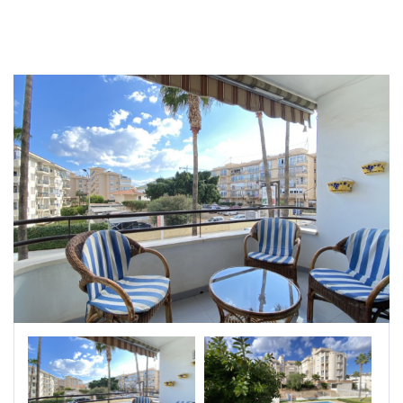
|-Badajoz
|-Baleares
|-Barcelona
|-Bizkaia
|-Burgos
|-Cáceres
|-Cádiz
|-Cantabria
|-Castellón