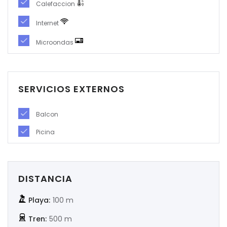
Calefaccion
|-Soria
Internet
|-Tarragona
Microondas
|-Teruel
|-Toledo
SERVICIOS EXTERNOS
|-Valencia
Balcon
Picina
|-Valladolid
|-Zamora
DISTANCIA
|-Zaragoza
Playa:
100 m
Tren:
500 m