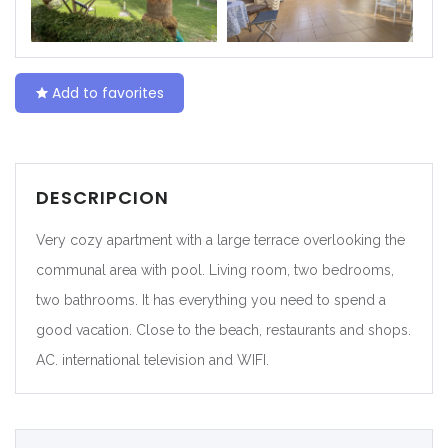
|-Ceuta
|-Ciudad Real
Add to favorites
|-Córdoba
|-Cuenca
DESCRIPCION
|-Gerona
Very cozy apartment with a large terrace overlooking the
|-Gipuzkoa
communal area with pool. Living room, two bedrooms,
two bathrooms. It has everything you need to spend a
|-Granada
good vacation. Close to the beach, restaurants and shops.
AC. international television and WIFI.
|-Guadalajara
|-Huelva