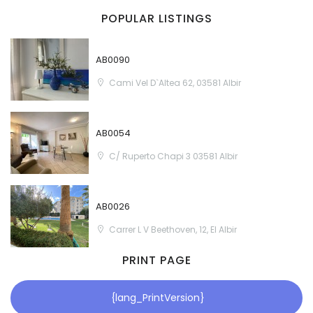
POPULAR LISTINGS
AB0090
Cami Vel D`Altea 62, 03581 Albir
AB0054
C/ Ruperto Chapi 3 03581 Albir
AB0026
Carrer L V Beethoven, 12, El Albir
PRINT PAGE
{lang_PrintVersion}