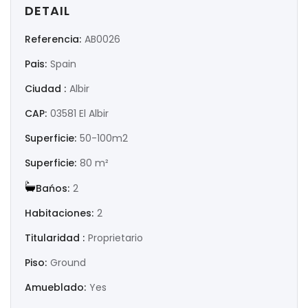
|-Huesca
DETAIL
Referencia:
AB0026
|-Jaén
Pais:
Spain
|-La Coruña
Ciudad :
Albir
|-La Rioja
CAP:
03581 El Albir
Superficie:
50-100m2
|-Las Palmas
Superficie:
80 m²
|-León
Bańos:
2
|-Lérida
Habitaciones:
2
Titularidad :
Proprietario
|-Lugo
Piso:
Ground
|-Madrid
Amueblado:
Yes
|-Málaga