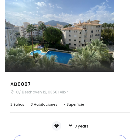
AB0067
C/ Beethoven 12, 03581 Albir
2 Bańos
3 Habitaciones
- Superficie
3 years