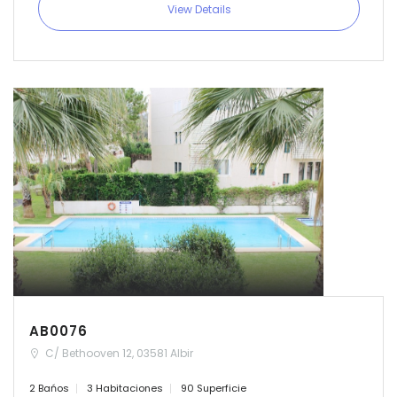
View Details
AB0076
C/ Bethooven 12, 03581 Albir
2 Bańos
3 Habitaciones
90 Superficie