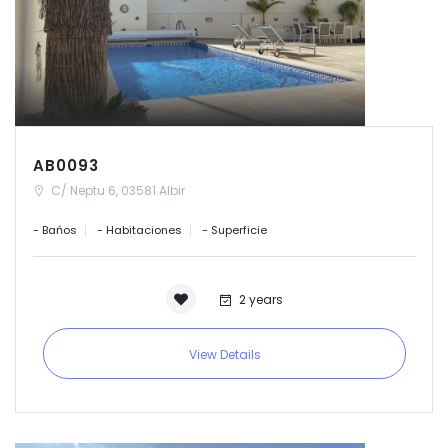
AB0093
C/ Neptu 6, 03581 Albir
- Bańos
- Habitaciones
- Superficie
2 years
View Details