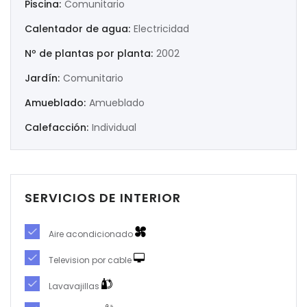
Piscina:
Comunitario
Calentador de agua:
Electricidad
|-Murcia
Nº de plantas por planta:
2002
|-Navarra
Jardín:
Comunitario
|-Orense
Amueblado:
Amueblado
Calefacción:
Individual
|-Palencia
|-Pontevedra
|-Salamanca
SERVICIOS DE INTERIOR
|-Santa Cruz de Tenerife
Aire acondicionado
|-Segovia
Television por cable
Lavavajillas
|-Sevilla