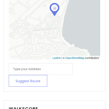
Leaflet
| ©
OpenStreetMap
contributors
Suggest Route
WALKSCORE