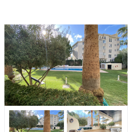
|-Badajoz
|-Baleares
|-Barcelona
|-Bizkaia
|-Burgos
|-Cáceres
|-Cádiz
|-Cantabria
|-Castellón